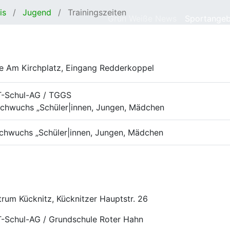
is
Jugend
Trainingszeiten
Grün Weiße News
Sportange
latz, Eingang Redderkoppel
TT-Schul-AG / TGGS
achwuchs „Schüler|innen, Jungen, Mädchen
achwuchs „Schüler|innen, Jungen, Mädchen
trum Kücknitz, Kücknitzer Hauptstr. 26
T-Schul-AG / Grundschule Roter Hahn